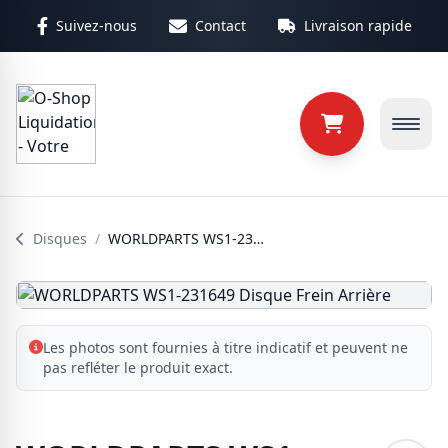
Aller au contenu principal
Suivez-nous
Contact
Livraison rapide
Disques
/
WORLDPARTS WS1-231649 Disque Frein Arrière
Les photos sont fournies à titre indicatif et peuvent ne
pas refléter le produit exact.