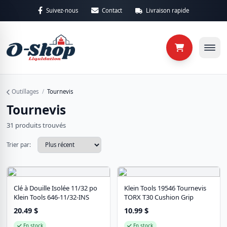
Aller au contenu principal
Suivez-nous
Contact
Livraison rapide
Retour
Retour
Catégories
Sous-caté
Outillages
/
Tournevis
Tournevis
31 produits trouvés
Trier par:
Clé à Douille Isolée 11/32 po
Klein Tools 19546 Tournevis
Klein Tools 646-11/32-INS
TORX T30 Cushion Grip
20.49
$
10.99
$
En stock
En stock