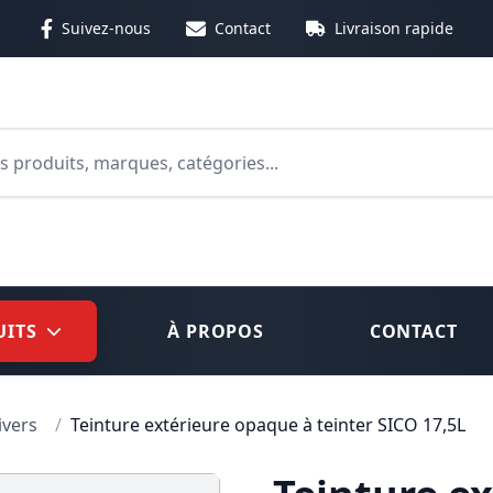
Suivez-nous
Contact
Livraison rapide
 ou cliquez sur le bouton de recherche pour lancer votre 
UITS
À PROPOS
CONTACT
ivers
/
Teinture extérieure opaque à teinter SICO 17,5L