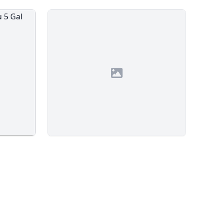
 5 Gal
Savon Mains 20L Vrac
119.99
$
Voir le produit