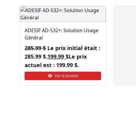
ADESIF AD-532+: Solution Usage
Général
285.99
$
Le prix initial était :
285.99 $.
199.99
$
Le prix
actuel est : 199.99 $.
Voir le produit
Enduit 
Systèm
29.28