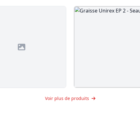
Caoutchouté Toiture &
Graisse Unirex EP 2 - Seau
Voir plus de produits
e Étanchéité Elastomere
79.99
$
$
Voir le produit
Voir le produit