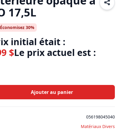
xtérieure opaque à
O 17,5L
Économisez 30%
ix initial était :
99
$
Le prix actuel est :
Ajouter au panier
056198045040
Matériaux Divers