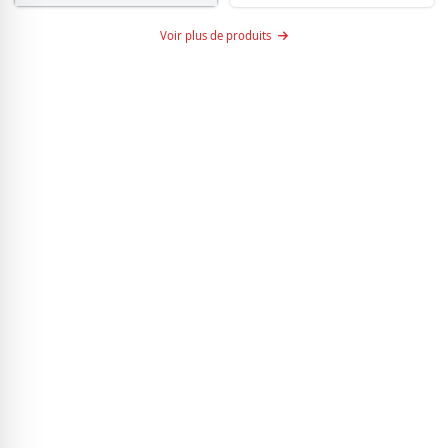
Scie à gypse Stanley 4-en-1 15-275
Voir plus de produits
7.50
$