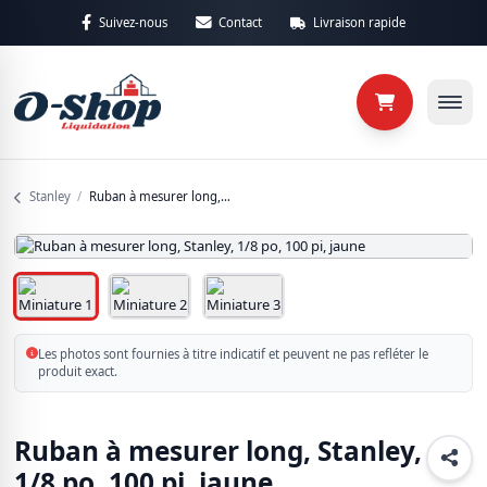
Aller au contenu principal
Suivez-nous
Contact
Livraison rapide
Retour
Retour
Catégories
Sous-caté
Stanley
/
Ruban à mesurer long, Stanley, 1/8 po, 100 pi, jaune
Les photos sont fournies à titre indicatif et peuvent ne pas refléter le
produit exact.
Ruban à mesurer long, Stanley,
1/8 po, 100 pi, jaune