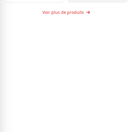
Ensemble de poignées de porte
Fundamentals
Voir plus de produits
19.99
$