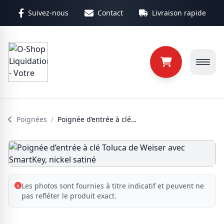
Aller au contenu principal
Suivez-nous
Contact
Livraison rapide
Poignées
/
Poignée d’entrée à clé Toluca de Weiser avec SmartKey, nickel satiné
Les photos sont fournies à titre indicatif et peuvent ne
pas refléter le produit exact.