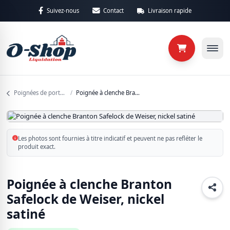
Aller au contenu principal
Suivez-nous
Contact
Livraison rapide
Retour
Retour
Catégories
Sous-caté
Poignées de portes d'entrées
/
Poignée à clenche Branton Safelock de Weiser, nickel satiné
Maison
4 produits
Les photos sont fournies à titre indicatif et peuvent ne pas refléter le
produit exact.
Matériaux
25 produits
Poignée à clenche Branton
Non classé
Safelock de Weiser, nickel
6 produits
satiné
Outillages