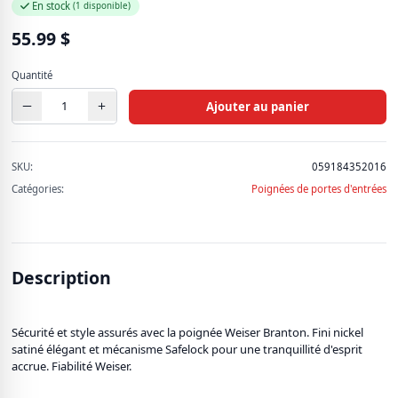
928 produits
En stock
(1 disponible)
55.99
$
Pièces d'auto
637 produits
Quantité
Ajouter au panier
Produit de pêche (ADN)
11 produits
SKU:
059184352016
Quincaillerie
Catégories:
Poignées de portes d'entrées
72 produits
Soins et beauté
66 produits
Description
Voir tous les produits
Sécurité et style assurés avec la poignée Weiser Branton. Fini nickel
satiné élégant et mécanisme Safelock pour une tranquillité d'esprit
accrue. Fiabilité Weiser.