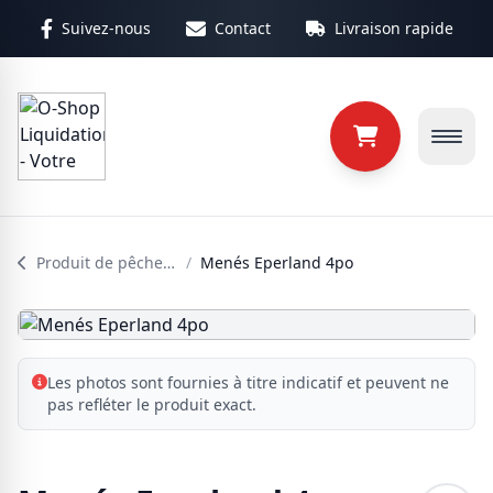
Aller au contenu principal
Suivez-nous
Contact
Livraison rapide
Produit de pêche (ADN)
/
Menés Eperland 4po
Les photos sont fournies à titre indicatif et peuvent ne
pas refléter le produit exact.