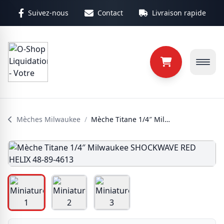
Aller au contenu principal
Suivez-nous
Contact
Livraison rapide
Mèches Milwaukee
/
Mèche Titane 1/4″ Milwaukee SHOCKWAVE RED HELIX 48-89-4613