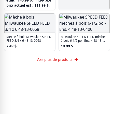
était : 140.99 $.
111.99
$
Le
prix actuel est : 111.99 $.
Mèche tarière Milwaukee 1-1/8 x
18 po 48-13-6120
45.99
$
Mèche à bois Milwaukee SPEED
Milwaukee SPEED FEED mèches
FEED 3/4 x 6 48-13-0068
à bois 6-1/2 po - Ens. 4 48-13-
0400
7.49
$
19.99
$
Voir plus de produits