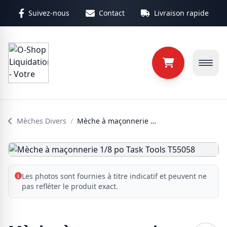
Aller au contenu principal
Suivez-nous
Contact
Livraison rapide
Mèches Divers
/
Mèche à maçonnerie 1/8 po Task Tools T55058
Les photos sont fournies à titre indicatif et peuvent ne
pas refléter le produit exact.