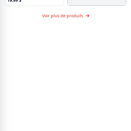
19.99
$
Mèche à bois Irwin 7/8-3po dia.
6-1/2po long.
Voir plus de produits
53.99
$