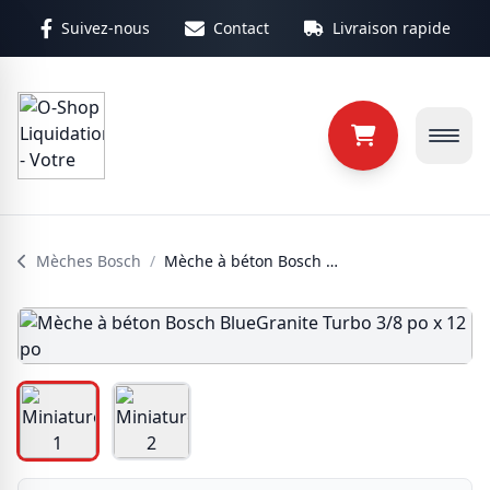
Aller au contenu principal
Suivez-nous
Contact
Livraison rapide
Mèches Bosch
/
Mèche à béton Bosch BlueGranite Turbo 3/8 po x 12 po