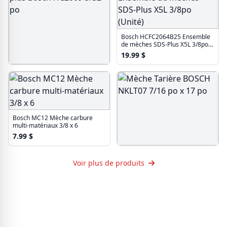
Bosch HCFC2064B25 Ensemble
de mèches SDS-Plus X5L 3/8po
(Unité)
19.99
$
Mèche à béton SDS-plus Bosch
HC2009 5/32 po
11.99
$
Bosch MC12 Mèche carbure
multi-matériaux 3/8 x 6
7.99
$
Mèche Tarière BOSCH NKLT07
7/16 po x 17 po
Voir plus de produits
21.99
$