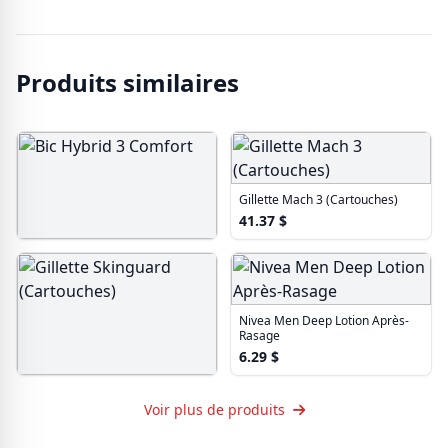
Produits similaires
Gillette Mach 3 (Cartouches)
41.37
$
Bic Hybrid 3 Comfort
11.75
$
Nivea Men Deep Lotion Après-
Rasage
6.29
$
Gillette Skinguard (Cartouches)
Voir plus de produits
18.89
$