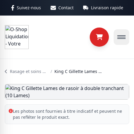
Aller au contenu principal
Suivez-nous
Contact
Livraison rapide
Rasage et soins homme
/
King C Gillette Lames de rasoir à double tranchant (10 Lames)
Les photos sont fournies à titre indicatif et peuvent ne
pas refléter le produit exact.