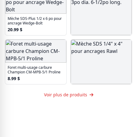
Mèche SDS-Plus 1/2 x 6 po pour
ancrage Wedge-Bolt
20.99
$
Mèche à bois Irwin 7/8-3po dia.
6-1/2po long.
53.99
$
Foret multi-usage carbure
Champion CM-MPB-5/1 Proline
8.99
$
Mèche SDS 1/4" x 4" pour
ancrages Rawl
Voir plus de produits
12.99
$