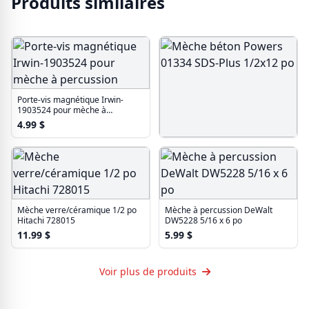
Produits similaires
Porte-vis magnétique Irwin-
1903524 pour mèche à
percussion
4.99
$
Mèche béton Powers 01334
SDS-Plus 1/2x12 po
44.99
$
Mèche verre/céramique 1/2 po
Mèche à percussion DeWalt
Hitachi 728015
DW5228 5/16 x 6 po
11.99
$
5.99
$
Voir plus de produits