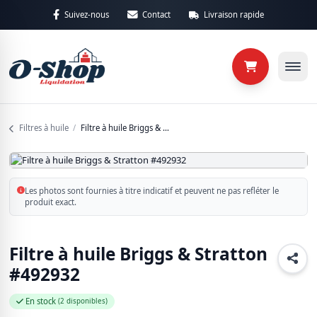
Aller au contenu principal
Suivez-nous
Contact
Livraison rapide
Retour
Retour
Catégories
Sous-caté
Filtres à huile
/
Filtre à huile Briggs & Stratton #492932
Maison
4 produits
Les photos sont fournies à titre indicatif et peuvent ne pas refléter le
produit exact.
Matériaux
25 produits
Filtre à huile Briggs & Stratton
Non classé
#492932
6 produits
En stock
(2 disponibles)
Outillages