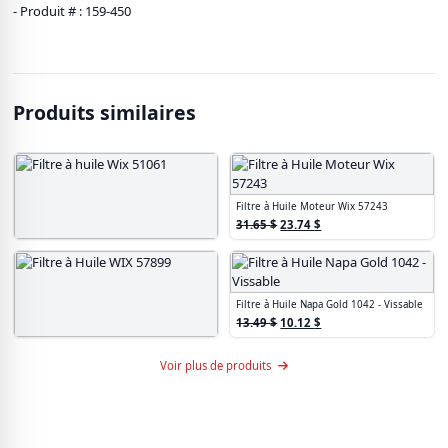
- Produit # : 159-450
Produits similaires
Filtre à Huile Moteur Wix 57243
Le
Le
31.65
$
23.74
$
prix
prix
Filtre à huile Wix 51061
initial
actuel
9.07
$
était :
est :
31.65 $.
23.74 $.
Filtre à Huile Napa Gold 1042 - Vissable
Le
Le
13.49
$
10.12
$
prix
prix
Filtre à Huile WIX 57899
initial
actuel
Voir plus de produits
Le
Le
11.43
$
8.57
$
était :
est :
prix
prix
13.49 $.
10.12 $.
initial
actuel
était :
est :
11.43 $.
8.57 $.