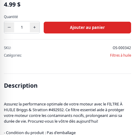
928 produits
4.99
$
Pièces d'auto
Quantité
637 produits
Ajouter au panier
Produit de pêche (ADN)
11 produits
SKU:
OS-000342
Catégories:
Filtres à huile
Quincaillerie
72 produits
Soins et beauté
Description
66 produits
Voir tous les produits
Assurez la performance optimale de votre moteur avec le FILTRE À
HUILE Briggs & Stratton #492932. Ce filtre essentiel aide à protéger
votre moteur contre les contaminants nocifs, prolongeant ainsi sa
durée de vie. Procurez-vous le vôtre dès aujourd'hui!
- Condition du produit : Pas d'emballage