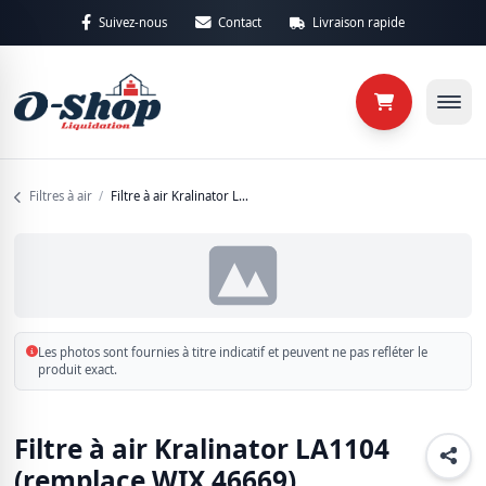
Aller au contenu principal
Suivez-nous
Contact
Livraison rapide
Retour
Retour
Catégories
Sous-caté
Filtres à air
/
Filtre à air Kralinator LA1104 (remplace WIX 46669)
Maison
4 produits
Matériaux
25 produits
Les photos sont fournies à titre indicatif et peuvent ne pas refléter le
produit exact.
Non classé
6 produits
Filtre à air Kralinator LA1104
Outillages
(remplace WIX 46669)