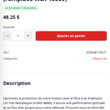
928 produits
En stock
(1 disponible)
Pièces d'auto
48.25
$
637 produits
Quantité
Produit de pêche (ADN)
11 produits
Ajouter au panier
Quincaillerie
SKU:
625648116571
72 produits
Catégories:
Filtres à air
Soins et beauté
66 produits
Description
Voir tous les produits
Optimisez la protection de votre moteur avec le filtre à air Kralinator
LA1104. Remplaçant le WIX 46669, il assure une performance optimale
et un flux d'air propre pour votre véhicule. Procurez-vous le vôtre dès