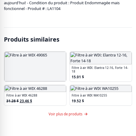
aujourd'hui! - Condition du produit : Produit Endommagée mais
fonctionnel - Produit # : LA1104
Produits similaires
Filtre à air WIX: Elantra 12-16, Forte 14-
18
15.01
$
Filtre à air WIX 49065
Le
Le
24.90
$
18.67
$
prix
prix
Filtre à air WIX 46288
Filtre à air WIX WA10255
initial
actuel
Le
Le
31.28
$
23.46
$
19.52
$
était :
est :
prix
prix
24.90 $.
18.67 $.
initial
actuel
Voir plus de produits
était :
est :
31.28 $.
23.46 $.