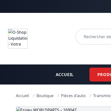
Aller au contenu principal
Appuyez sur Entrée
ACCUEIL
PROD
Accueil
/
Boutique
/
Pièces d'auto
/
Transmiss