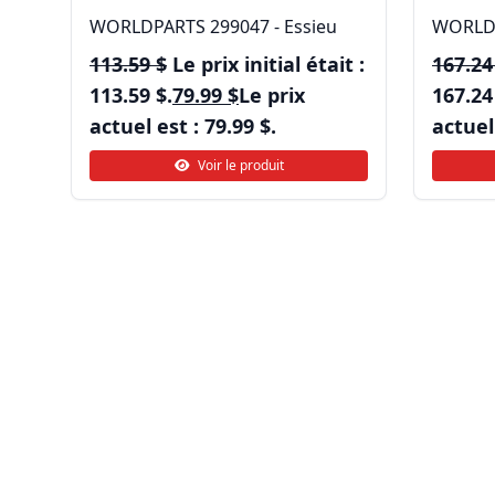
WORLDPARTS 299047 - Essieu
WORLDP
113.59
$
Le prix initial était :
167.2
113.59 $.
79.99
$
Le prix
167.24
actuel est : 79.99 $.
actuel 
Voir le produit