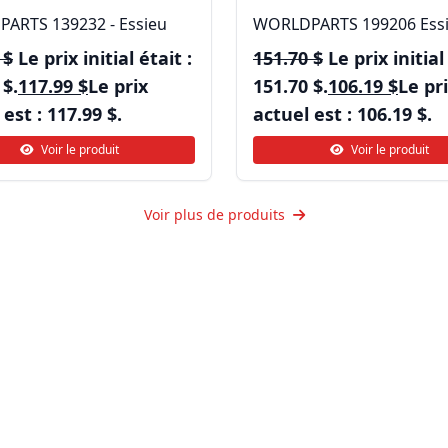
ARTS 139232 - Essieu
WORLDPARTS 199206 Ess
4
$
Le prix initial était :
151.70
$
Le prix initial
 $.
117.99
$
Le prix
151.70 $.
106.19
$
Le pr
est : 117.99 $.
actuel est : 106.19 $.
Voir le produit
Voir le produit
Voir plus de produits