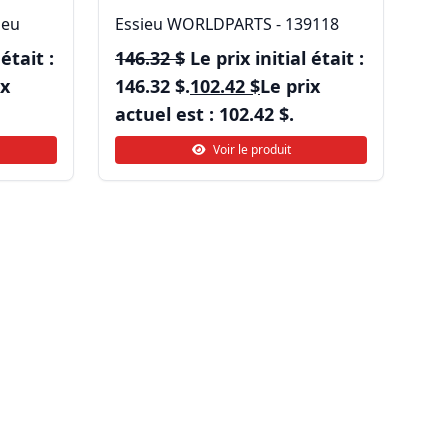
ieu
Essieu WORLDPARTS - 139118
 était :
146.32
$
Le prix initial était :
ix
146.32 $.
102.42
$
Le prix
actuel est : 102.42 $.
Voir le produit