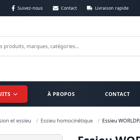
Suivez-nous
Contact
Livraison rapide
 ou cliquez sur le bouton de recherche pour lancer votre 
UITS
À PROPOS
CONTACT
ion et essieu
/
Essieu homocinétique
/
Essieu WORLDP