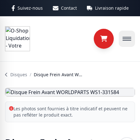
Aller au contenu principal
Suivez-nous
Contact
Livraison rapide
Disques
/
Disque Frein Avant WORLDPARTS WS1-331584
Les photos sont fournies à titre indicatif et peuvent ne
pas refléter le produit exact.