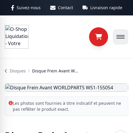
Aller au contenu principal
Suivez-nous
Contact
Livraison rapide
Disques
/
Disque Frein Avant WORLDPARTS WS1-155054
Les photos sont fournies à titre indicatif et peuvent ne
pas refléter le produit exact.