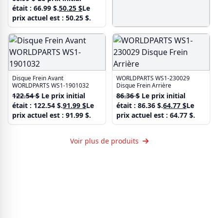
était : 66.99 $.
50.25
$
Le
prix actuel est : 50.25 $.
Disque Frein Avant
WORLDPARTS WS1-15396
75.48
$
Le prix initial
était : 75.48 $.
56.61
$
Le
prix actuel est : 56.61 $.
Disque Frein Avant
WORLDPARTS WS1-230029
WORLDPARTS WS1-1901032
Disque Frein Arrière
122.54
$
Le prix initial
86.36
$
Le prix initial
était : 122.54 $.
91.99
$
Le
était : 86.36 $.
64.77
$
Le
prix actuel est : 91.99 $.
prix actuel est : 64.77 $.
Voir plus de produits