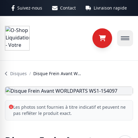
Aller au contenu principal
Suivez-nous
Contact
Livraison rapide
Disques
/
Disque Frein Avant WORLDPARTS WS1-154097
Les photos sont fournies à titre indicatif et peuvent ne
pas refléter le produit exact.