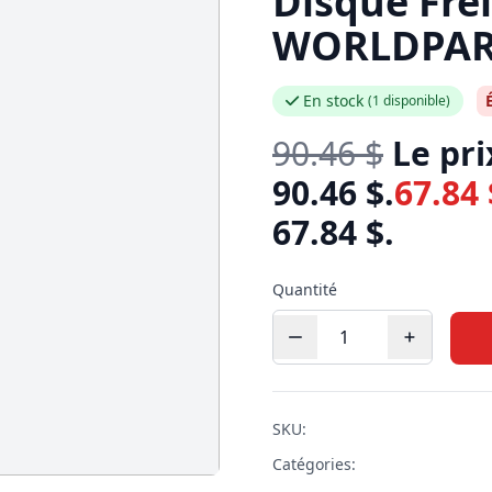
Disque Frei
WORLDPAR
En stock
(1 disponible)
90.46
$
Le prix
90.46 $.
67.84
67.84 $.
Quantité
SKU:
Catégories: