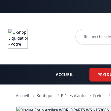
Aller au contenu principal
Appuyez sur Entrée
ACCUEIL
PROD
Accueil
/
Boutique
/
Pièces d'auto
/
Freins
/