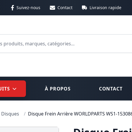
Suivez-nous
Contact
Livraison rapide
 ou cliquez sur le bouton de recherche pour lancer votre 
UITS
À PROPOS
CONTACT
Disques
/
Disque Frein Arrière WORLDPARTS WS1-15308