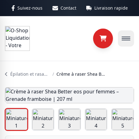
Aller au contenu principal
Suivez-nous
Contact
Livraison rapide
Épilation et rasage femme
/
Crème à raser Shea Better eos pour femmes – Grenade framboise | 207 ml