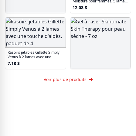
Moisture pour femmes, 5 lames
hydratantes, 1 rasoir et 2
12.08
$
recharges
Rasoirs jetables Skintimate
Sucre Vanillé - Paquet de 4
7.17
$
Rasoirs jetables Gillette Simply
Venus à 2 lames avec une
touche d'aloès, paquet de 4
7.18
$
Gel à raser Skintimate Skin
Therapy pour peau sèche - 7 oz
Voir plus de produits
3.69
$