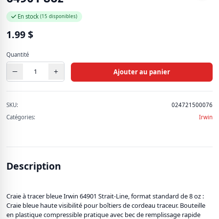
927 produits
En stock
(15 disponibles)
Pièces d'auto
1.99
$
637 produits
Quantité
Produit de pêche (ADN)
11 produits
Ajouter au panier
Quincaillerie
SKU:
024721500076
72 produits
Catégories:
Irwin
Soins et beauté
65 produits
Description
Voir tous les produits
Craie à tracer bleue Irwin 64901 Strait-Line, format standard de 8 oz :
Craie bleue haute visibilité pour boîtiers de cordeau traceur. Bouteille
en plastique compressible pratique avec bec de remplissage rapide