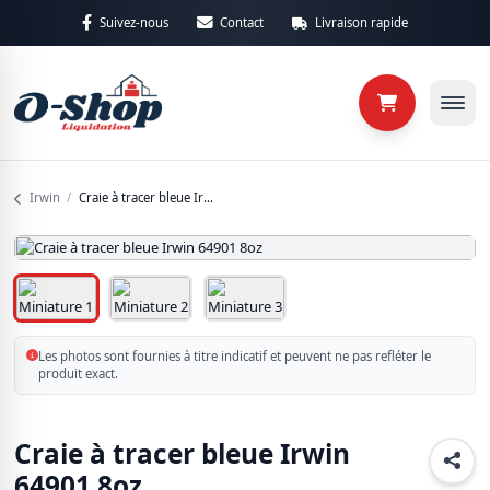
Aller au contenu principal
Suivez-nous
Contact
Livraison rapide
Retour
Retour
Catégories
Sous-caté
Irwin
/
Craie à tracer bleue Irwin 64901 8oz
Maison
4 produits
Matériaux
25 produits
Les photos sont fournies à titre indicatif et peuvent ne pas refléter le
produit exact.
Non classé
6 produits
Craie à tracer bleue Irwin
Outillages
64901 8oz