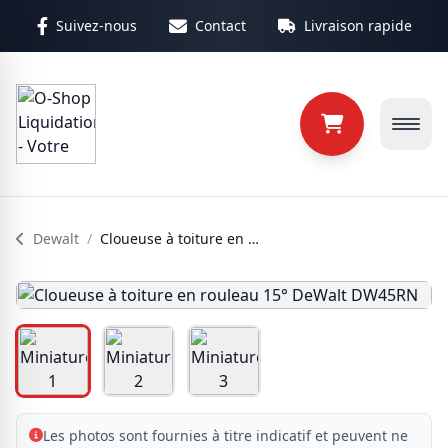
Aller au contenu principal
Suivez-nous
Contact
Livraison rapide
Dewalt
/
Cloueuse à toiture en rouleau 15° DeWalt DW45RN
Les photos sont fournies à titre indicatif et peuvent ne