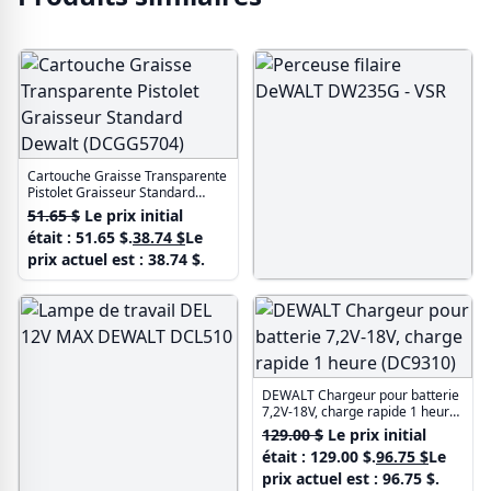
Cartouche Graisse Transparente
Pistolet Graisseur Standard
Dewalt (DCGG5704)
51.65
$
Le prix initial
était : 51.65 $.
38.74
$
Le
prix actuel est : 38.74 $.
Perceuse filaire DeWALT
DW235G - VSR
202.48
$
Le prix initial
était : 202.48 $.
151.86
$
Le
prix actuel est : 151.86 $.
DEWALT Chargeur pour batterie
7,2V-18V, charge rapide 1 heure
(DC9310)
129.00
$
Le prix initial
était : 129.00 $.
96.75
$
Le
prix actuel est : 96.75 $.