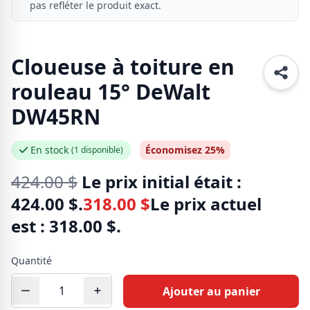
pas refléter le produit exact.
Cloueuse à toiture en
rouleau 15° DeWalt
DW45RN
En stock
Économisez 25%
(1 disponible)
424.00
$
Le prix initial était :
424.00 $.
318.00
$
Le prix actuel
est : 318.00 $.
Quantité
Ajouter au panier