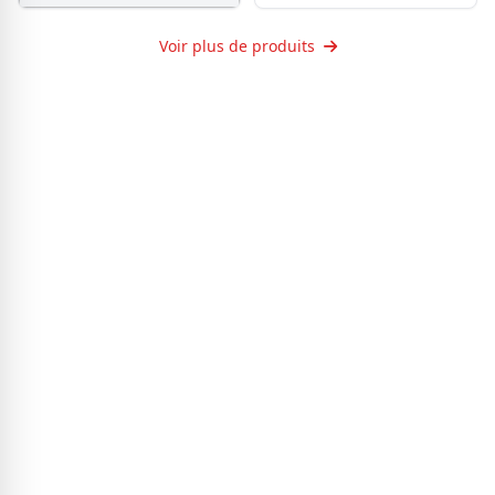
Lampe de travail DEL 12V MAX
DEWALT DCL510
Voir plus de produits
54.98
$
Le prix initial
était : 54.98 $.
41.23
$
Le
prix actuel est : 41.23 $.