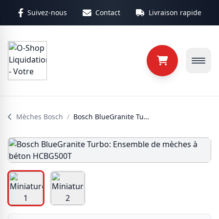
Aller au contenu principal
Suivez-nous
Contact
Livraison rapide
Mèches Bosch
/
Bosch BlueGranite Turbo: Ensemble de mèches à béton HCBG500T