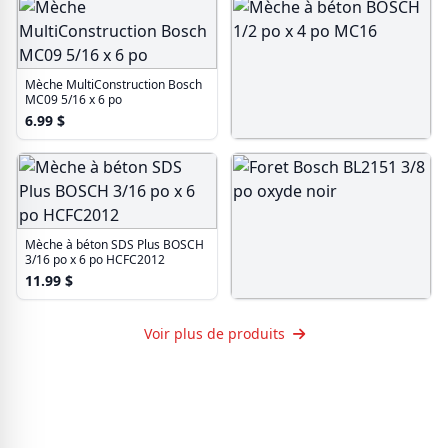
Mèche MultiConstruction Bosch
MC09 5/16 x 6 po
6.99
$
Mèche à béton BOSCH 1/2 po x 4
po MC16
11.99
$
Mèche à béton SDS Plus BOSCH
3/16 po x 6 po HCFC2012
11.99
$
Foret Bosch BL2151 3/8 po
oxyde noir
Voir plus de produits
5.99
$